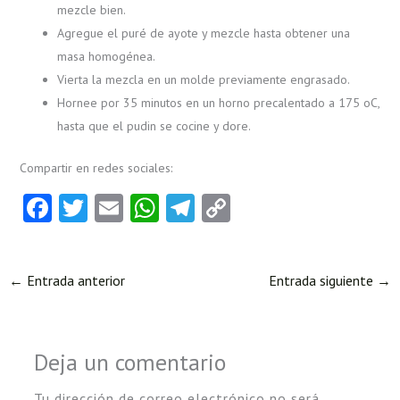
mezcle bien.
Agregue el puré de ayote y mezcle hasta obtener una
masa homogénea.
Vierta la mezcla en un molde previamente engrasado.
Hornee por 35 minutos en un horno precalentado a 175 oC,
hasta que el pudin se cocine y dore.
Compartir en redes sociales:
Fa
T
E
W
Te
C
ce
w
m
ha
le
o
b
itt
ai
ts
gr
py
←
Entrada anterior
Entrada siguiente
→
o
er
l
A
a
Li
o
p
m
nk
k
p
Deja un comentario
Tu dirección de correo electrónico no será