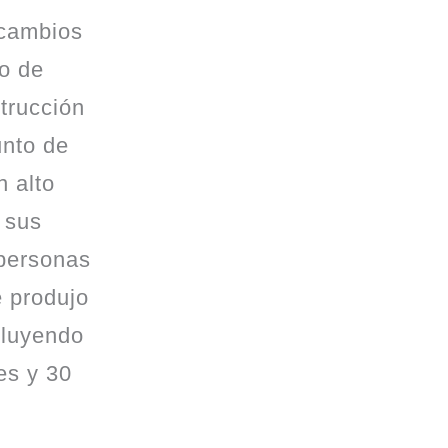
 cambios
so de
trucción
unto de
n alto
 sus
 personas
e produjo
cluyendo
es y 30