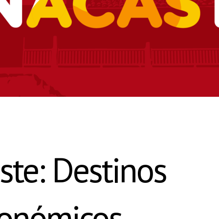
te: Destinos
onómicos​