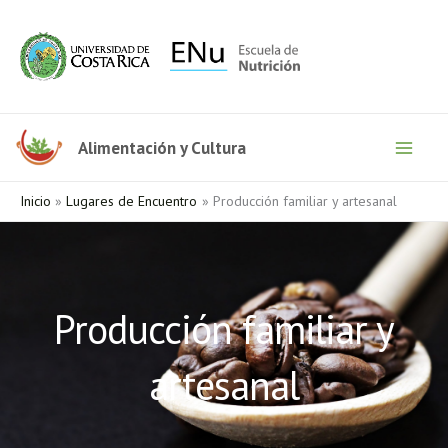
Ir
al
contenido
Alimentación y Cultura
Inicio
Lugares de Encuentro
Producción familiar y artesanal
Producción familiar y
artesanal​