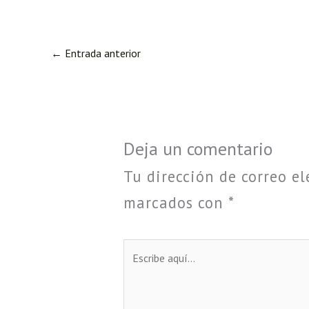
o
er
l
A
a
Li
o
p
m
nk
k
p
←
Entrada anterior
Deja un comentario
Tu dirección de correo el
marcados con
*
Escribe
aquí...