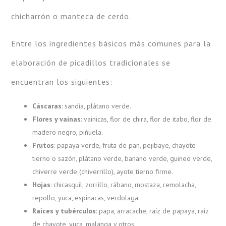
chicharrón o manteca de cerdo.
Entre los ingredientes básicos más comunes para la
elaboración de picadillos tradicionales se
encuentran los siguientes:
Cáscaras
: sandía, plátano verde.
Flores y vainas
: vainicas, flor de chira, flor de itabo, flor de
madero negro, piñuela.
Frutos
: papaya verde, fruta de pan, pejibaye, chayote
tierno o sazón, plátano verde, banano verde, guineo verde,
chiverre verde (chiverrillo), ayote tierno firme.
Hojas
: chicasquil, zorrillo, rábano, mostaza, remolacha,
repollo, yuca, espinacas, verdolaga.
Raíces y tubérculos
: papa, arracache, raíz de papaya, raíz
de chayote, yuca, malanga y otros.