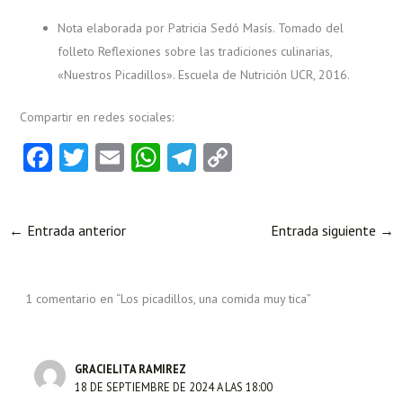
Nota elaborada por Patricia Sedó Masís. Tomado del
folleto Reflexiones sobre las tradiciones culinarias,
«Nuestros Picadillos». Escuela de Nutrición UCR, 2016.
Compartir en redes sociales:
Fa
T
E
W
Te
C
ce
w
m
ha
le
o
b
itt
ai
ts
gr
py
←
Entrada anterior
Entrada siguiente
→
o
er
l
A
a
Li
o
p
m
nk
k
p
1 comentario en “Los picadillos, una comida muy tica”
GRACIELITA RAMIREZ
18 DE SEPTIEMBRE DE 2024 A LAS 18:00