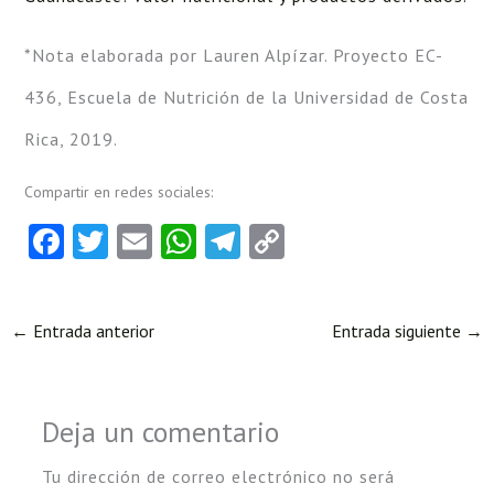
*Nota elaborada por Lauren Alpízar. Proyecto EC-
436, Escuela de Nutrición de la Universidad de Costa
Rica, 2019.
Compartir en redes sociales:
Fa
T
E
W
Te
C
ce
w
m
ha
le
o
b
itt
ai
ts
gr
py
←
Entrada anterior
Entrada siguiente
→
o
er
l
A
a
Li
o
p
m
nk
k
p
Deja un comentario
Tu dirección de correo electrónico no será