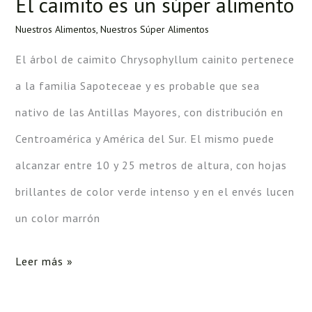
El caimito es un súper alimento
El
caimito
Nuestros Alimentos
,
Nuestros Súper Alimentos
es
El árbol de caimito Chrysophyllum cainito pertenece
un
a la familia Sapoteceae y es probable que sea
súper
nativo de las Antillas Mayores, con distribución en
alimento
Centroamérica y América del Sur. El mismo puede
alcanzar entre 10 y 25 metros de altura, con hojas
brillantes de color verde intenso y en el envés lucen
un color marrón
Leer más »