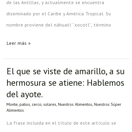
de las Antillas, y actualmente se encuentra
diseminado por el Caribe y América Tropical. Su
nombre proviene del náhuatl “xocotl”, término
Leer más »
El que se viste de amarillo, a su
El
hermosura se atiene: Hablemos
que
del ayote.
se
viste
Monte, patios, cerco, solares
,
Nuestros Alimentos
,
Nuestros Súper
Alimentos
de
La frase incluida en el título de este artículo se
amarillo,