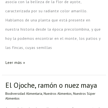
asocia con la belleza de la flor de ayote,
a
caracterizada por su radiante color amarillo.
su
Hablamos de una planta que está presente en
hermosura
nuestra historia desde la época precolombina, y que
se
hoy la podemos encontrar en el monte, los patios y
atiene:
las fincas, cuyas semillas
Hablemos
del
Leer más »
ayote.
El Ojoche, ramón o nuez maya
El
Ojoche,
Biodiversidad Alimentaria
,
Nuestros Alimentos
,
Nuestros Súper
Alimentos
ramón