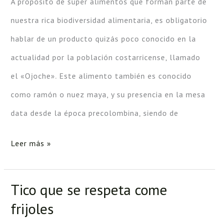
A propósito de súper alimentos que forman parte de
o
nuestra rica biodiversidad alimentaria, es obligatorio
nuez
hablar de un producto quizás poco conocido en la
maya
actualidad por la población costarricense, llamado
el «Ojoche». Este alimento también es conocido
como ramón o nuez maya, y su presencia en la mesa
data desde la época precolombina, siendo de
Leer más »
Tico que se respeta come
Tico
frijoles
que