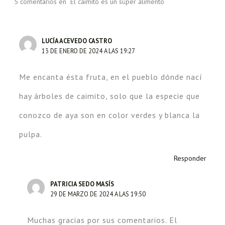
k
p
5 comentarios en “El caimito es un súper alimento”
LUCÍA ACEVEDO CASTRO
13 DE ENERO DE 2024 A LAS 19:27
Me encanta ésta fruta, en el pueblo dónde nací
hay árboles de caimito, solo que la especie que
conozco de aya son en color verdes y blanca la
pulpa.
Responder
PATRICIA SEDO MASÍS
29 DE MARZO DE 2024 A LAS 19:50
Muchas gracias por sus comentarios. El