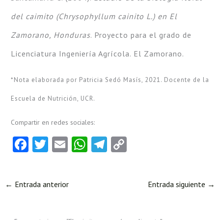
del caimito (Chrysophyllum cainito L.) en El
Zamorano, Honduras
. Proyecto para el grado de
Licenciatura Ingeniería Agrícola. El Zamorano.
*Nota elaborada por Patricia Sedó Masís, 2021. Docente de la
Escuela de Nutrición, UCR.
Compartir en redes sociales:
Fa
T
E
W
Te
C
ce
w
m
ha
le
o
b
itt
ai
ts
gr
py
←
Entrada anterior
Entrada siguiente
→
o
er
l
A
a
Li
o
p
m
nk