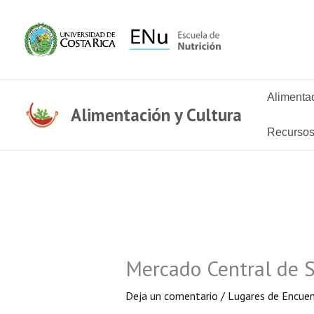
Ir
al
contenido
Alimentac
Alimentación y Cultura
Recurso
Mercado Central de Sa
Deja un comentario
/
Lugares de Encue