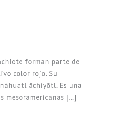
 achiote forman parte de
ivo color rojo. Su
 náhuatl āchiyōtl. Es una
as mesoramericanas […]