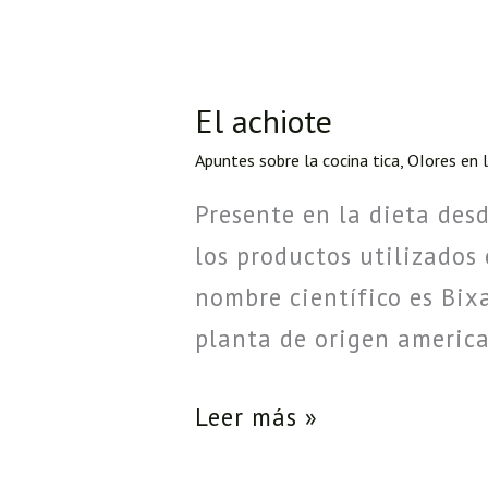
El achiote
El
achiote
Apuntes sobre la cocina tica
,
OIores en 
Presente en la dieta des
los productos utilizados 
nombre científico es Bix
planta de origen america
Leer más »