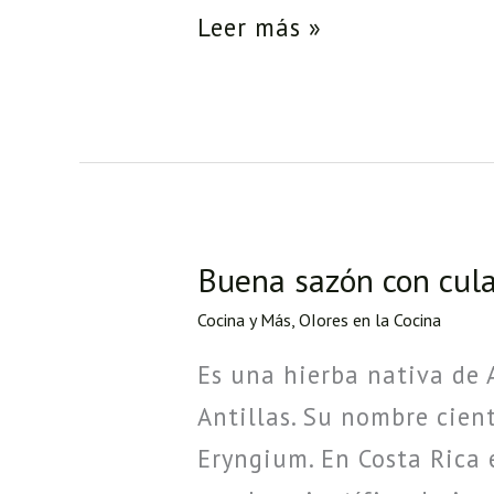
Leer más »
Buena sazón con cula
Buena
sazón
Cocina y Más
,
OIores en la Cocina
con
Es una hierba nativa de 
culantro
Antillas. Su nombre cien
coyote
Eryngium. En Costa Rica 