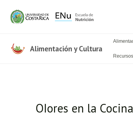
Ir
al
contenido
Alimentac
Alimentación y Cultura
Recurso
OIores en la Cocin